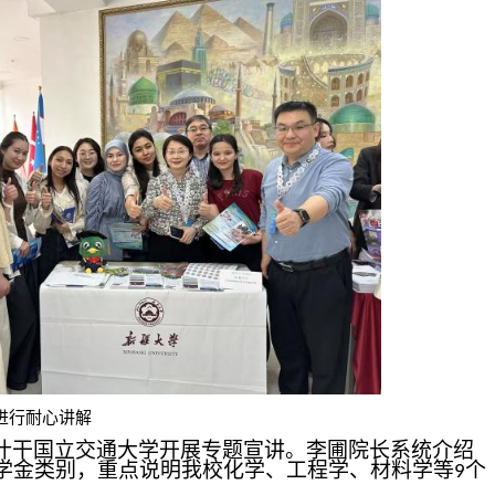
耐心讲解
什干国立交通大学开展专题宣讲。李圃院长系统介绍
学金类别，重点说明我校化学、工程学、材料学等
个
9
。