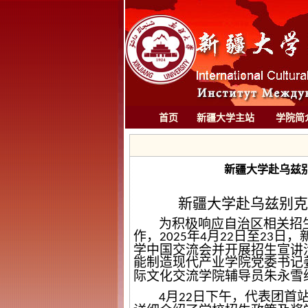
首页
新疆大学主站
学院简
新疆大学赴乌兹
新疆大学赴乌兹别克
为积极响应自治区相关招
作
，
年
月
日至
日，
2025
4
22
23
学中国交流会并开展招生宣讲
能制造现代产业学院党委书记
际文化交流学院辅导员朱永雪
月
日下午，代表团首
4
22