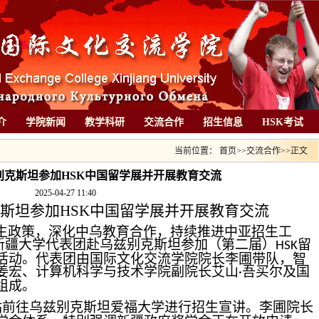
介
学院新闻
教学科研
交流合作
招生信息
HSK考试
当前位置：
首页
>>
交流合作
>>
正文
别克斯坦参加HSK中国留学展并开展教育交流
2025-04-27 11:40
斯坦参加
HSK
中国留学展并开展教育交流
生政策，
深化中
乌
教育合作，
持续推进中亚招生工
新疆大学代表团赴乌兹别克斯坦参加（第二届）
留
HSK
活动。代表团由国际文化交流学院院长李圃带队，智
姜宏、计算机科学与技术学院副院长艾山
吾买尔及国
·
组成。
站前往乌兹别克斯坦爱福大学进行招生宣讲。李圃院长