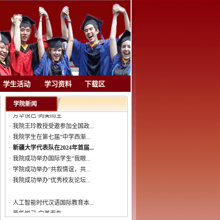
·
人工智能时代汉语国际教育本...
学生活动
学习资料
下载区
·
芳华悦己·向美而生
·
我院王玲教授受邀参加全国政...
学院新闻
·
我院学生在第七届“中学西渐...
·
新疆大学代表队在2024年首届...
·
我院成功举办国际学生“我眼...
·
学院成功举办“共叙情谊，共...
·
我院成功举办“优秀校友论坛...
·
人工智能时代汉语国际教育本...
·
芳华悦己·向美而生
·
我院王玲教授受邀参加全国政...
·
我院学生在第七届“中学西渐...