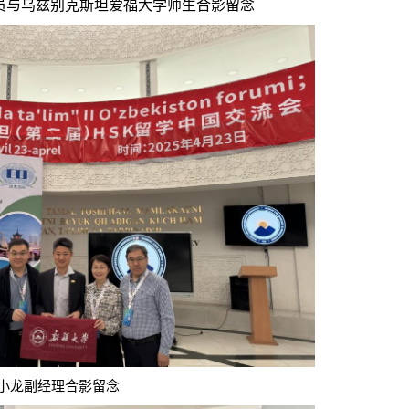
员与
乌兹别克斯坦爱福大学
师生
合影留念
副经理合影留念