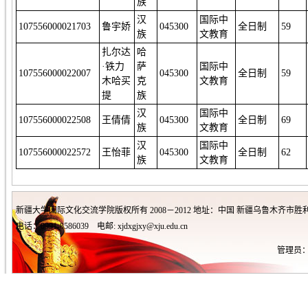
族
汉
国际中
107556000021703
鲁宇娇
045300
全日制
59
族
文教育
扎尔达
哈
·铁力
萨
国际中
107556000022007
045300
全日制
59
木哈买
克
文教育
提
族
汉
国际中
107556000022508
王倩倩
045300
全日制
69
族
文教育
汉
国际中
107556000022572
王怡菲
045300
全日制
62
族
文教育
新疆大学国际文化交流学院版权所有 2008－2012 地址：中国 新疆乌鲁木齐市胜利
电话：0991-8586039 电邮: xjdxgjxy@xju.edu.cn
管理员：王