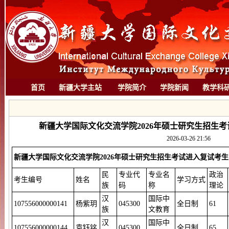
首页
新疆大学主站
学院简介
学院新闻
教学科
新疆大学国际文化交流学院2026年硕士研究生招生
2026-03-26 21:56
新疆大学国际文化交流学院2026年硕士研究生招生考试进入复试考
民
专业代
专业名
政治
考生编号
姓名
学习方式
族
码
称
理论
汉
国际中
107556000000141
杨紫玥
045300
全日制
61
族
文教育
汉
国际中
107556000000144
袁钰铭
045300
全日制
65