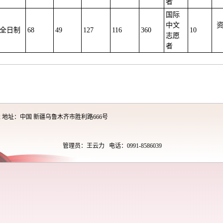
者
国际
中文
全日制
68
49
127
116
360
10
志愿
者
2 地址：中国 新疆乌鲁木齐市胜利路666号
管理员：王云力 电话：0991-8586039