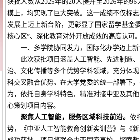
获批人数
从
2025年的20人提升至2026年的9
模上，均实现了
巨大
突破。这一成绩不仅标志
发展上迈上新台阶
，
更彰显了国家留学基金
核心区”、深化教育对外开放成效的高度认可
一、
多学院协同发力，国际化办学迈上新
此次
获批项目涵盖人工智能、先进制造、
治、文化传播等多个优势学科领域，充分
体现
科交叉融合优势。在
大学
党委的统一部署下，
为，依托自身学科特色，精准对接中亚及其他
心策划项目内容
。
聚焦人工智能，服务区域科技前沿
。
依
势，《
中亚
人工智能教育创新实训营》与《新