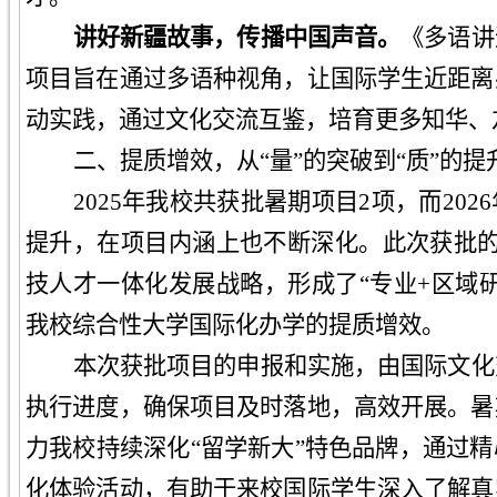
讲好新疆故事，传播中国声音
。
《多语讲
项目旨在通过多语种视角，让国际学生近距离
动实践，通过文化交流互鉴，培育更多知华、
二、
提质增效，从“量”的突破到“质”的提
2025年
我校共
获批暑期项目2项
，
而202
提升，在
项目内涵
上也不断
深化。此次获批的
技人才一体化发展战略，形成了“专业+区域
我
校综合性大学国际化办学的提质增效。
本次获批项目的
申报和
实施，由国际文化
执行进度，确保项目
及时落地，
高效开展。暑
力我校持续深化
“留学新
大
”特色品牌
，
通过
精
化体验活动，
有助于来校
国际学生深入了解真