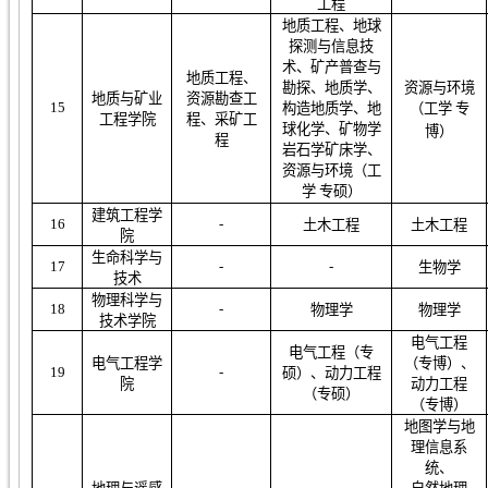
工程
地质
工程
、地球
探测与信息技
术
、矿产普查与
地质工程
、
勘探、地质学、
资源与环境
地质与矿业
资源勘查工
1
5
构造地质学、地
（工学
专
工程学院
程
、采矿工
球化学、
矿物学
博）
程
岩石学矿床学
、
资
源与环境
（工
学
专硕）
建筑工程学
1
6
-
土木工程
土木工程
院
生命科学与
1
7
-
-
生物学
技术
物理科学与
1
8
-
物理学
物理学
技术学院
电气工程
电气工程
（
专
电气工程学
（专博）
、
19
-
硕
）、动力工程
院
动力工程
（
专硕
）
（专博）
地图学与地
理信息系
统
、