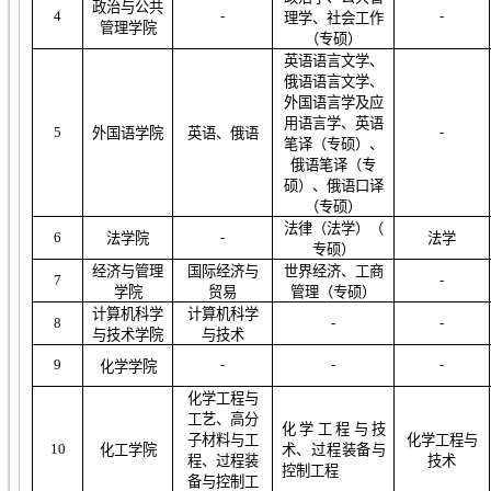
政治与公共
4
-
-
理学、社会工作
管理学院
（专硕）
英语语言文学、
俄语语言文学
、
外国语言学及应
用语言学、英语
5
-
外国语学院
英语、俄语
笔译
（专硕）
、
俄语笔译
（专
硕）
、俄语口译
（专硕）
法律
（法学）（
6
-
法学院
法学
专硕
）
经济与管理
国际经济与
世界经济
、
工商
7
-
学院
贸易
管理
（
专硕
）
计算机科学
计算机科学
8
-
-
与技术学院
与技术
9
-
-
-
化学学院
化学工程与
工艺、高分
化学工程与技
子材料与工
化学工程与
1
0
化工学院
术、过程装备与
程、过程装
技术
控制工程
备与控制工