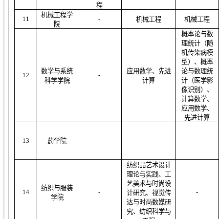
程
机械工程学
1
1
-
机械工程
机械工程
院
概率论与数
理统计
（随
机传染病模
型）、概率
数学与系统
应用数学
、先进
论与数理统
1
2
-
科学学院
计算
计（医学影
像识别）、
计算数学、
应用数学、
先进计算
1
3
-
-
-
药学院
纺织品艺术设计
理论与实践
、工
艺美术与时尚设
纺织与服装
1
4
-
-
计研究、视觉传
学院
达与时尚数媒研
究、
纺织科学与