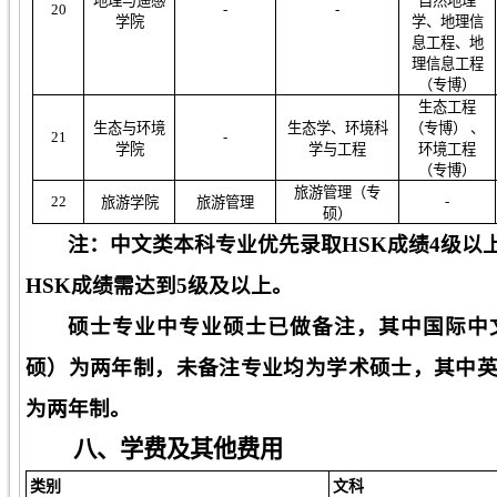
地理与遥感
自然地理
2
0
-
-
学院
学
、地理信
息工程、地
理信息工程
（专博）
生态工程
生态与环境
生态学、环境科
（专博） 、
2
1
-
学院
学与工程
环境工程
（专博）
旅游管理
（专
2
2
-
旅游学院
旅游管理
硕）
注：中文类本科专业优先录取
HSK
成绩
4
级以
HSK
成绩需达到
5
级及以上。
硕士专业中专业硕士已做备注
，其中国际中
硕）为两年制
，未备注专业均为学术硕士
，其中
为两年制
。
八、
学费及其他费用
类别
文科