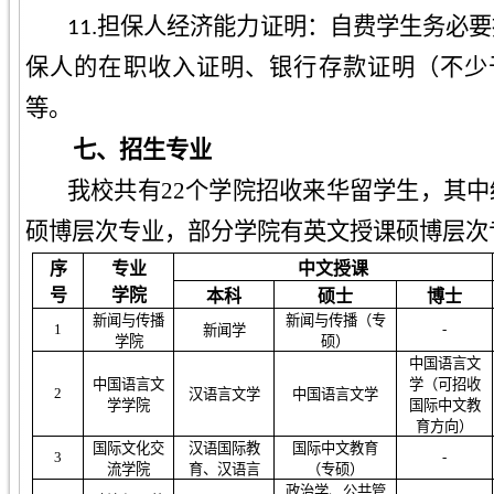
11.担保人经济能力证明：自费学生务必
保人的在职收入证明、银行存款证明（不少
等。
七、
招生专业
我校共有
2
2
个学院招收来华留学生，其中
硕博层次专业，部分学院有英文授课硕博层次
序
专业
中文授课
号
学院
本科
硕士
博士
新闻与传播
新闻与传播
（专
1
-
新闻学
学院
硕）
中国语言文
中国语言文
学
（
可招收
2
汉语言文学
中国语言文学
学学院
国际中文教
育方向
）
国际文化交
汉语国际教
国际中文教育
3
-
流学院
育、汉语言
（
专硕
）
政治学
、公共管